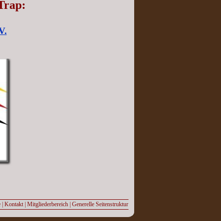
Trap:
V.
e
|
Kontakt
|
Mitgliederbereich
|
Generelle Seitenstruktur