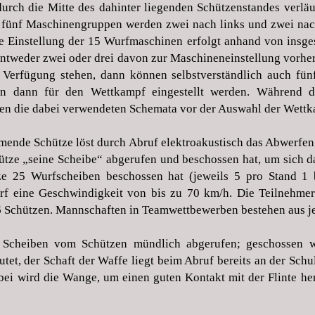
urch die Mitte des dahinter liegenden Schützenstandes verläu
r fünf Maschinengruppen werden zwei nach links und zwei nach
e Einstellung der 15 Wurfmaschinen erfolgt anhand von insg
tweder zwei oder drei davon zur Maschineneinstellung vorhe
 Verfügung stehen, dann können selbstverständlich auch fü
en dann für den Wettkampf eingestellt werden. Während 
erden die dabei verwendeten Schemata vor der Auswahl der We
nde Schütze löst durch Abruf elektroakustisch das Abwerfen e
ütze „seine Scheibe“ abgerufen und beschossen hat, um sich d
 25 Wurfscheiben beschossen hat (jeweils 5 pro Stand 1 bi
rf eine Geschwindigkeit von bis zu 70 km/h.
Die Teilnehmer
 6 Schützen. Mannschaften in Teamwettbewerben bestehen aus je
 Scheiben vom Schützen mündlich abgerufen; geschossen w
tet, der Schaft der Waffe liegt beim Abruf bereits an der Sch
i wird die Wange, um einen guten Kontakt mit der Flinte herz