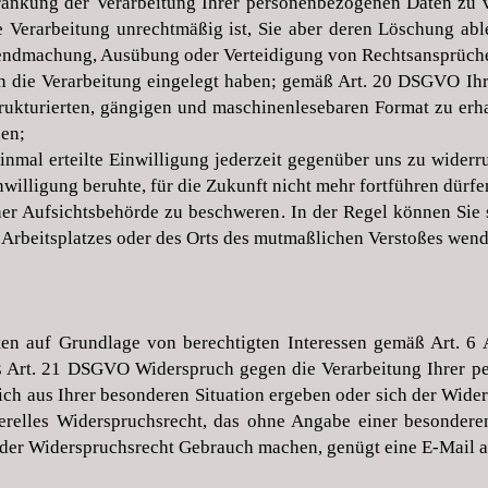
nkung der Verarbeitung Ihrer personenbezogenen Daten zu ve
ie Verarbeitung unrechtmäßig ist, Sie aber deren Löschung ab
ltendmachung, Ausübung oder Verteidigung von Rechtsansprüch
 die Verarbeitung eingelegt haben; gemäß Art. 20 DSGVO Ihr
strukturierten, gängigen und maschinenlesebaren Format zu erh
gen;
nmal erteilte Einwilligung jederzeit gegenüber uns zu widerruf
nwilligung beruhte, für die Zukunft nicht mehr fortführen dürf
er Aufsichtsbehörde zu beschweren. In der Regel können Sie s
r Arbeitsplatzes oder des Orts des mutmaßlichen Verstoßes wen
n auf Grundlage von berechtigten Interessen gemäß Art. 6 A
ß Art. 21 DSGVO Widerspruch gegen die Verarbeitung Ihrer p
sich aus Ihrer besonderen Situation ergeben oder sich der Wide
nerelles Widerspruchsrecht, das ohne Angabe einer besondere
oder Widerspruchsrecht Gebrauch machen, genügt eine E-Mail 