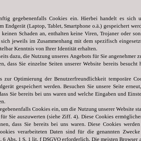
nftig gegebenenfalls Cookies ein. Hierbei handelt es sich 
rem Endgerät (Laptop, Tablet, Smartphone o.ä.) gespeichert wer
 keinen Schaden an, enthalten keine Viren, Trojaner oder so
 sich jeweils im Zusammenhang mit dem spezifisch eingesetz
elbar Kenntnis von Ihrer Identität erhalten.
seits dazu, die Nutzung unseres Angebots für Sie angenehmer zu
n, dass Sie einzelne Seiten unserer Website bereits besucht
ls zur Optimierung der Benutzerfreundlichkeit temporäre Coo
dgerät gespeichert werden. Besuchen Sie unsere Seite erneu
ass Sie bereits bei uns waren und welche Eingaben und Einste
en.
egebenenfalls Cookies ein, um die Nutzung unserer Website st
für Sie auszuwerten (siehe Ziff. 4). Diese Cookies ermögliche
nen, dass Sie bereits bei uns waren. Diese Cookies werden 
Cookies verarbeiteten Daten sind für die genannten Zwecke
t. 6 Abs. 1 S. 1 lit. f DSGVO erforderlich. Die meisten Browser